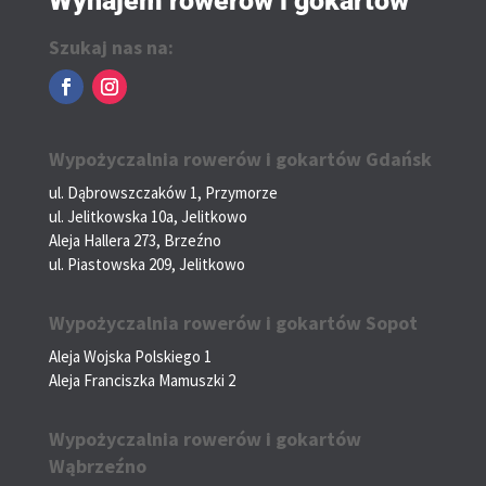
Wynajem rowerów i gokartów
Szukaj nas na:
Wypożyczalnia rowerów i gokartów Gdańsk
ul. Dąbrowszczaków 1, Przymorze
ul. Jelitkowska 10a, Jelitkowo
Aleja Hallera 273, Brzeźno
ul. Piastowska 209, Jelitkowo
Wypożyczalnia rowerów i gokartów Sopot
Aleja Wojska Polskiego 1
Aleja Franciszka Mamuszki 2
Wypożyczalnia rowerów i gokartów
Wąbrzeźno