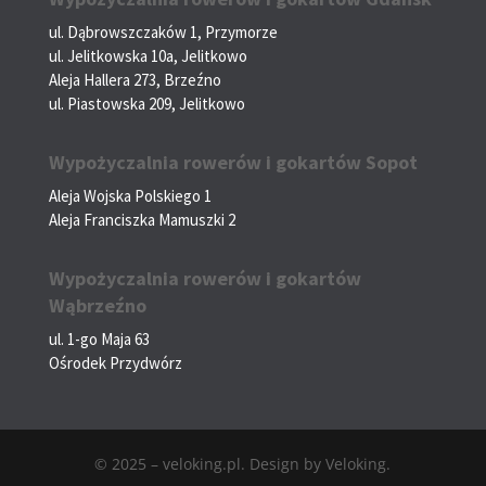
ul. Dąbrowszczaków 1, Przymorze
ul. Jelitkowska 10a, Jelitkowo
Aleja Hallera 273, Brzeźno
ul. Piastowska 209, Jelitkowo
Wypożyczalnia rowerów i gokartów Sopot
Aleja Wojska Polskiego 1
Aleja Franciszka Mamuszki 2
Wypożyczalnia rowerów i gokartów
Wąbrzeźno
ul. 1-go Maja 63
Ośrodek Przydwórz
© 2025 – veloking.pl. Design by Veloking.