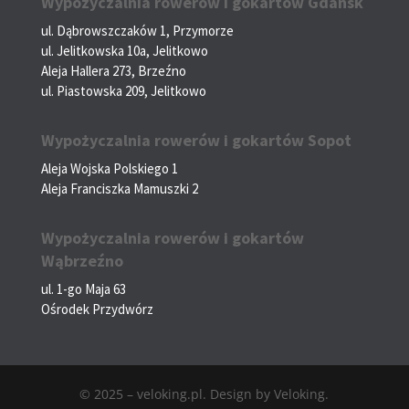
Wypożyczalnia rowerów i gokartów Gdańsk
ul. Dąbrowszczaków 1, Przymorze
ul. Jelitkowska 10a, Jelitkowo
Aleja Hallera 273, Brzeźno
ul. Piastowska 209, Jelitkowo
Wypożyczalnia rowerów i gokartów Sopot
Aleja Wojska Polskiego 1
Aleja Franciszka Mamuszki 2
Wypożyczalnia rowerów i gokartów
Wąbrzeźno
ul. 1-go Maja 63
Ośrodek Przydwórz
© 2025 – veloking.pl. Design by Veloking.