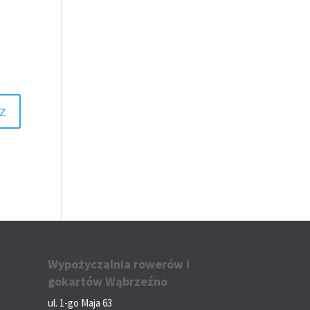
Wypożyczalnia rowerów i
gokartów Wąbrzeźno
ul. 1-go Maja 63