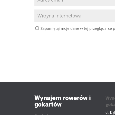
Zapamiętaj moje dane w tej przeglądarce p
Wynajem rowerów i
Wypo
gokartów
gok
ul. D