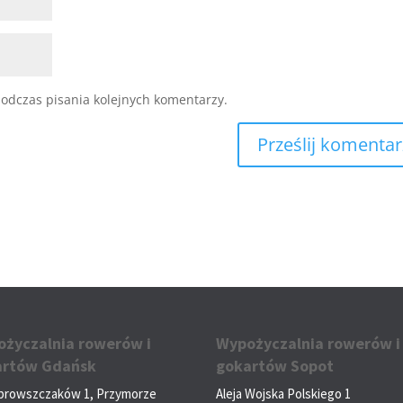
odczas pisania kolejnych komentarzy.
życzalnia rowerów i
Wypożyczalnia rowerów i
artów Gdańsk
gokartów Sopot
ąbrowszczaków 1, Przymorze
Aleja Wojska Polskiego 1