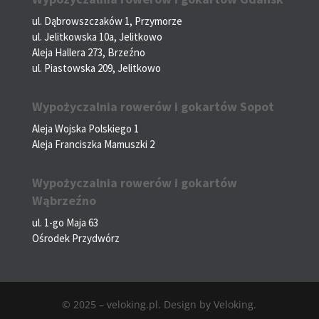
ul. Dąbrowszczaków 1, Przymorze
ul. Jelitkowska 10a, Jelitkowo
Aleja Hallera 273, Brzeźno
ul. Piastowska 209, Jelitkowo
Wypożyczalnia rowerów i gokartów Sopot
Aleja Wojska Polskiego 1
Aleja Franciszka Mamuszki 2
Wypożyczalnia rowerów i gokartów
Wąbrzeźno
ul. 1-go Maja 63
Ośrodek Przydwórz
© 2025 – veloking.pl. Design by Veloking.