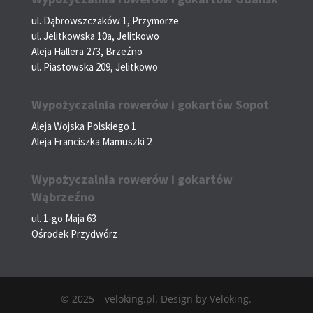
ul. Dąbrowszczaków 1, Przymorze
ul. Jelitkowska 10a, Jelitkowo
Aleja Hallera 273, Brzeźno
ul. Piastowska 209, Jelitkowo
Wypożyczalnia rowerów i gokartów Sopot
Aleja Wojska Polskiego 1
Aleja Franciszka Mamuszki 2
Wypożyczalnia rowerów i gokartów
Wąbrzeźno
ul. 1-go Maja 63
Ośrodek Przydwórz
© 2025 – veloking.pl. Design by Veloking.