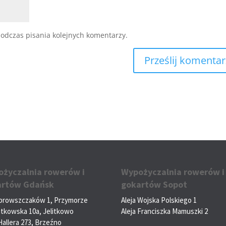
odczas pisania kolejnych komentarzy.
życzalnia rowerów i
Wypożyczalnia rowerów i
artów Gdańsk
gokartów Sopot
ąbrowszczaków 1, Przymorze
Aleja Wojska Polskiego 1
litkowska 10a, Jelitkowo
Aleja Franciszka Mamuszki 2
Hallera 273, Brzeźno