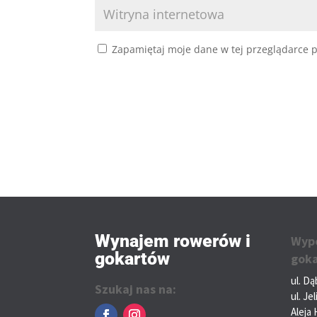
Zapamiętaj moje dane w tej przeglądarce p
Wynajem rowerów i
Wypo
gokartów
gok
ul. D
Szukaj nas na:
ul. Je
Aleja 