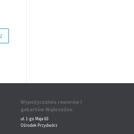
Wypożyczalnia rowerów i
gokartów Wąbrzeźno
ul. 1-go Maja 63
Ośrodek Przydwórz