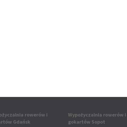
życzalnia rowerów i
Wypożyczalnia rowerów i
artów Gdańsk
gokartów Sopot