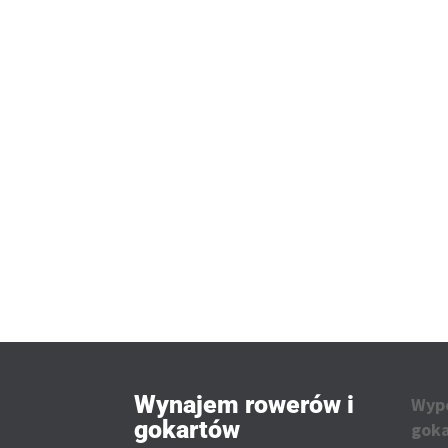
Wynajem rowerów i
Wypo
gokartów
gok